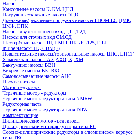
Насосы
Консольные насосы К, КМ, ЦНЛ
Погружные/скважные насосы ЭЦВ
Дренажные/фекальные погружные насосы ГНОМ-LC,ЦМК,
ЦМФ, НПК
Насосы двухстороннего входа Д,1Д,2Д
Насосы для сточных вод СМ,СД
Шестерёные насосы Ш, НМШ, НБ, ДС-125, Г, БГ
In-line насосы TD, CDM(F)
Повысительные насосы/горизонтальные насосы ЦНС, ЦНСГ
Химические насосы АХ,АХО, Х, ХМ
Вакуумные насосы ВВН
Вихревые насосы ВК, ВКС
Самовсасывающие насосы АНС
Прочие насосы
Мотор-редукторы
Червячные мотор - редукторы
Червячные мотор-редукторы типа NMRW
Редукторная часть
Червячные мотор-редукторы типа DRW
Комплектующие
Цилиндрические мотор - редукторы
Цилиндрические мотор-редукторы типа RC
Соосно-цилиндрические редукторы в алюминиевом корпусе
типа TRC