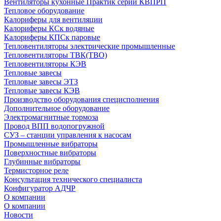
Вентиляторы кухонные Практик серии КВПРП
Тепловое оборудование
Калориферы для вентиляции
Калориферы КСк водяные
Калориферы КПСк паровые
Тепловентиляторы электрические промышленные
Тепловентиляторы ТВК(ТВО)
Тепловентиляторы КЭВ
Тепловые завесы
Тепловые завесы ЭТЗ
Тепловые завесы КЭВ
Производство оборудования специсполнения
Дополнительное оборудование
Электромагнитные тормоза
Провод ВПП водопогружной
СУЗ – станции управления к насосам
Промышленные вибраторы
Поверхностные вибраторы
Глубинные вибраторы
Термисторное реле
Консультация технического специалиста
Конфигуратор АДЧР
О компании
О компании
Новости