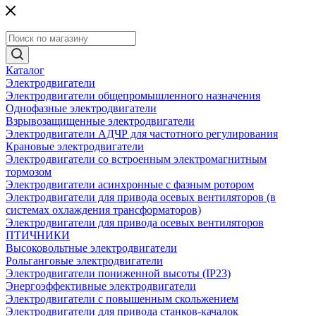
Каталог
Электродвигатели
Электродвигатели общепромышленного назначения
Однофазные электродвигатели
Взрывозащищенные электродвигатели
Электродвигатели АДЧР для частотного регулирования
Крановые электродвигатели
Электродвигатели со встроенным электромагнитным
тормозом
Электродвигатели асинхронные с фазным ротором
Электродвигатели для привода осевых вентиляторов (в
системах охлаждения трансформаторов)
Электродвигатели для привода осевых вентиляторов
ПТИЧНИКИ
Высоковольтные электродвигатели
Рольганговые электродвигатели
Электродвигатели пониженной высоты (IP23)
Энергоэффективные электродвигатели
Электродвигатели с повышенным скольжением
Электродвигатели для привода станков-качалок