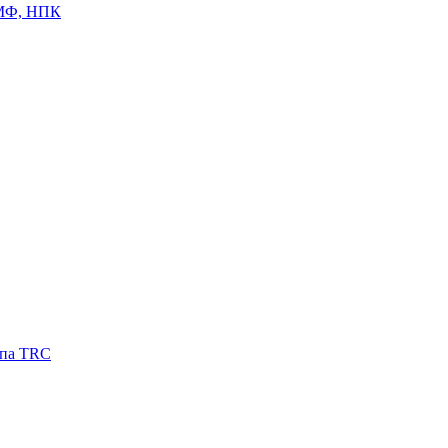
ЦМФ, НПК
ипа TRC