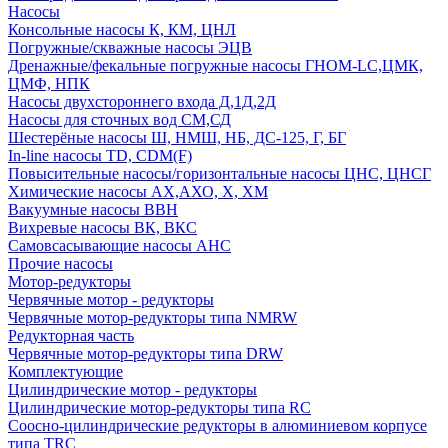
Насосы
Консольные насосы К, КМ, ЦНЛ
Погружные/скважные насосы ЭЦВ
Дренажные/фекальные погружные насосы ГНОМ-LC,ЦМК,
ЦМФ, НПК
Насосы двухстороннего входа Д,1Д,2Д
Насосы для сточных вод СМ,СД
Шестерёные насосы Ш, НМШ, НБ, ДС-125, Г, БГ
In-line насосы TD, CDM(F)
Повысительные насосы/горизонтальные насосы ЦНС, ЦНСГ
Химические насосы АХ,АХО, Х, ХМ
Вакуумные насосы ВВН
Вихревые насосы ВК, ВКС
Самовсасывающие насосы АНС
Прочие насосы
Мотор-редукторы
Червячные мотор - редукторы
Червячные мотор-редукторы типа NMRW
Редукторная часть
Червячные мотор-редукторы типа DRW
Комплектующие
Цилиндрические мотор - редукторы
Цилиндрические мотор-редукторы типа RC
Соосно-цилиндрические редукторы в алюминиевом корпусе
типа TRC