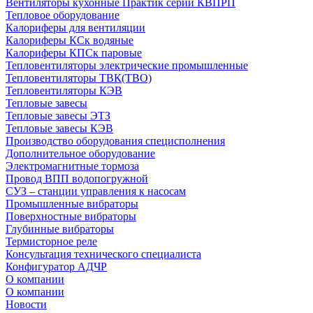
Вентиляторы кухонные Практик серии КВПРП
Тепловое оборудование
Калориферы для вентиляции
Калориферы КСк водяные
Калориферы КПСк паровые
Тепловентиляторы электрические промышленные
Тепловентиляторы ТВК(ТВО)
Тепловентиляторы КЭВ
Тепловые завесы
Тепловые завесы ЭТЗ
Тепловые завесы КЭВ
Производство оборудования специсполнения
Дополнительное оборудование
Электромагнитные тормоза
Провод ВПП водопогружной
СУЗ – станции управления к насосам
Промышленные вибраторы
Поверхностные вибраторы
Глубинные вибраторы
Термисторное реле
Консультация технического специалиста
Конфигуратор АДЧР
О компании
О компании
Новости