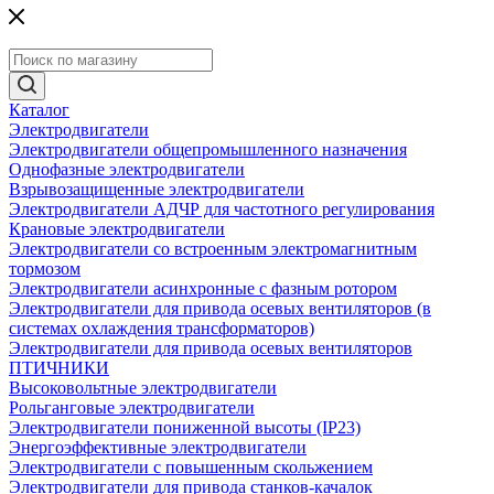
Каталог
Электродвигатели
Электродвигатели общепромышленного назначения
Однофазные электродвигатели
Взрывозащищенные электродвигатели
Электродвигатели АДЧР для частотного регулирования
Крановые электродвигатели
Электродвигатели со встроенным электромагнитным
тормозом
Электродвигатели асинхронные с фазным ротором
Электродвигатели для привода осевых вентиляторов (в
системах охлаждения трансформаторов)
Электродвигатели для привода осевых вентиляторов
ПТИЧНИКИ
Высоковольтные электродвигатели
Рольганговые электродвигатели
Электродвигатели пониженной высоты (IP23)
Энергоэффективные электродвигатели
Электродвигатели с повышенным скольжением
Электродвигатели для привода станков-качалок