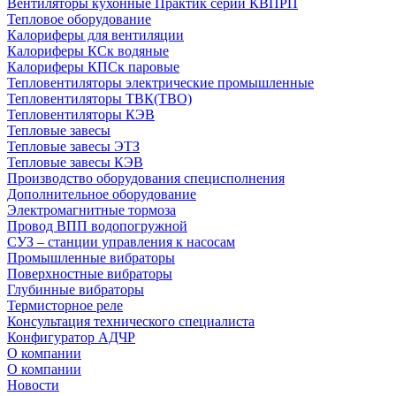
Вентиляторы кухонные Практик серии КВПРП
Тепловое оборудование
Калориферы для вентиляции
Калориферы КСк водяные
Калориферы КПСк паровые
Тепловентиляторы электрические промышленные
Тепловентиляторы ТВК(ТВО)
Тепловентиляторы КЭВ
Тепловые завесы
Тепловые завесы ЭТЗ
Тепловые завесы КЭВ
Производство оборудования специсполнения
Дополнительное оборудование
Электромагнитные тормоза
Провод ВПП водопогружной
СУЗ – станции управления к насосам
Промышленные вибраторы
Поверхностные вибраторы
Глубинные вибраторы
Термисторное реле
Консультация технического специалиста
Конфигуратор АДЧР
О компании
О компании
Новости