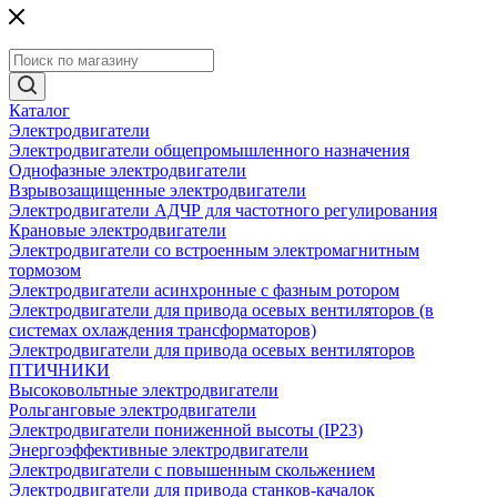
Каталог
Электродвигатели
Электродвигатели общепромышленного назначения
Однофазные электродвигатели
Взрывозащищенные электродвигатели
Электродвигатели АДЧР для частотного регулирования
Крановые электродвигатели
Электродвигатели со встроенным электромагнитным
тормозом
Электродвигатели асинхронные с фазным ротором
Электродвигатели для привода осевых вентиляторов (в
системах охлаждения трансформаторов)
Электродвигатели для привода осевых вентиляторов
ПТИЧНИКИ
Высоковольтные электродвигатели
Рольганговые электродвигатели
Электродвигатели пониженной высоты (IP23)
Энергоэффективные электродвигатели
Электродвигатели с повышенным скольжением
Электродвигатели для привода станков-качалок