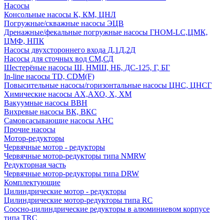
Насосы
Консольные насосы К, КМ, ЦНЛ
Погружные/скважные насосы ЭЦВ
Дренажные/фекальные погружные насосы ГНОМ-LC,ЦМК,
ЦМФ, НПК
Насосы двухстороннего входа Д,1Д,2Д
Насосы для сточных вод СМ,СД
Шестерёные насосы Ш, НМШ, НБ, ДС-125, Г, БГ
In-line насосы TD, CDM(F)
Повысительные насосы/горизонтальные насосы ЦНС, ЦНСГ
Химические насосы АХ,АХО, Х, ХМ
Вакуумные насосы ВВН
Вихревые насосы ВК, ВКС
Самовсасывающие насосы АНС
Прочие насосы
Мотор-редукторы
Червячные мотор - редукторы
Червячные мотор-редукторы типа NMRW
Редукторная часть
Червячные мотор-редукторы типа DRW
Комплектующие
Цилиндрические мотор - редукторы
Цилиндрические мотор-редукторы типа RC
Соосно-цилиндрические редукторы в алюминиевом корпусе
типа TRC