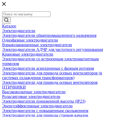
Каталог
Электродвигатели
Электродвигатели общепромышленного назначения
Однофазные электродвигатели
Взрывозащищенные электродвигатели
Электродвигатели АДЧР для частотного регулирования
Крановые электродвигатели
Электродвигатели со встроенным электромагнитным
тормозом
Электродвигатели асинхронные с фазным ротором
Электродвигатели для привода осевых вентиляторов (в
системах охлаждения трансформаторов)
Электродвигатели для привода осевых вентиляторов
ПТИЧНИКИ
Высоковольтные электродвигатели
Рольганговые электродвигатели
Электродвигатели пониженной высоты (IP23)
Энергоэффективные электродвигатели
Электродвигатели с повышенным скольжением
Электродвигатели для привода станков-качалок