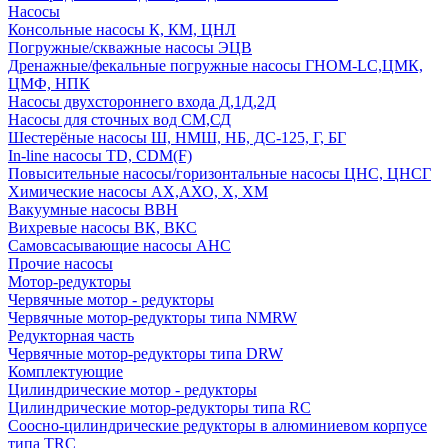
Насосы
Консольные насосы К, КМ, ЦНЛ
Погружные/скважные насосы ЭЦВ
Дренажные/фекальные погружные насосы ГНОМ-LC,ЦМК,
ЦМФ, НПК
Насосы двухстороннего входа Д,1Д,2Д
Насосы для сточных вод СМ,СД
Шестерёные насосы Ш, НМШ, НБ, ДС-125, Г, БГ
In-line насосы TD, CDM(F)
Повысительные насосы/горизонтальные насосы ЦНС, ЦНСГ
Химические насосы АХ,АХО, Х, ХМ
Вакуумные насосы ВВН
Вихревые насосы ВК, ВКС
Самовсасывающие насосы АНС
Прочие насосы
Мотор-редукторы
Червячные мотор - редукторы
Червячные мотор-редукторы типа NMRW
Редукторная часть
Червячные мотор-редукторы типа DRW
Комплектующие
Цилиндрические мотор - редукторы
Цилиндрические мотор-редукторы типа RC
Соосно-цилиндрические редукторы в алюминиевом корпусе
типа TRC