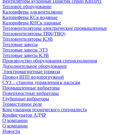
Вентиляторы кухонные Практик серии КВПРП
Тепловое оборудование
Калориферы для вентиляции
Калориферы КСк водяные
Калориферы КПСк паровые
Тепловентиляторы электрические промышленные
Тепловентиляторы ТВК(ТВО)
Тепловентиляторы КЭВ
Тепловые завесы
Тепловые завесы ЭТЗ
Тепловые завесы КЭВ
Производство оборудования специсполнения
Дополнительное оборудование
Электромагнитные тормоза
Провод ВПП водопогружной
СУЗ – станции управления к насосам
Промышленные вибраторы
Поверхностные вибраторы
Глубинные вибраторы
Термисторное реле
Консультация технического специалиста
Конфигуратор АДЧР
О компании
О компании
Новости