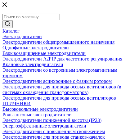
Каталог
Электродвигатели
Электродвигатели общепромышленного назначения
Однофазные электродвигатели
Взрывозащищенные электродвигатели
Электродвигатели АДЧР для частотного регулирования
Крановые электродвигатели
Электродвигатели со встроенным электромагнитным
тормозом
Электродвигатели асинхронные с фазным ротором
Электродвигатели для привода осевых вентиляторов (в
системах охлаждения трансформаторов)
Электродвигатели для привода осевых вентиляторов
ПТИЧНИКИ
Высоковольтные электродвигатели
Рольганговые электродвигатели
Электродвигатели пониженной высоты (IP23)
Энергоэффективные электродвигатели
Электродвигатели с повышенным скольжением
Электродвигатели для привода станков-качалок