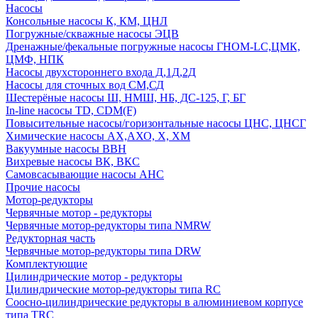
Насосы
Консольные насосы К, КМ, ЦНЛ
Погружные/скважные насосы ЭЦВ
Дренажные/фекальные погружные насосы ГНОМ-LC,ЦМК,
ЦМФ, НПК
Насосы двухстороннего входа Д,1Д,2Д
Насосы для сточных вод СМ,СД
Шестерёные насосы Ш, НМШ, НБ, ДС-125, Г, БГ
In-line насосы TD, CDM(F)
Повысительные насосы/горизонтальные насосы ЦНС, ЦНСГ
Химические насосы АХ,АХО, Х, ХМ
Вакуумные насосы ВВН
Вихревые насосы ВК, ВКС
Самовсасывающие насосы АНС
Прочие насосы
Мотор-редукторы
Червячные мотор - редукторы
Червячные мотор-редукторы типа NMRW
Редукторная часть
Червячные мотор-редукторы типа DRW
Комплектующие
Цилиндрические мотор - редукторы
Цилиндрические мотор-редукторы типа RC
Соосно-цилиндрические редукторы в алюминиевом корпусе
типа TRC