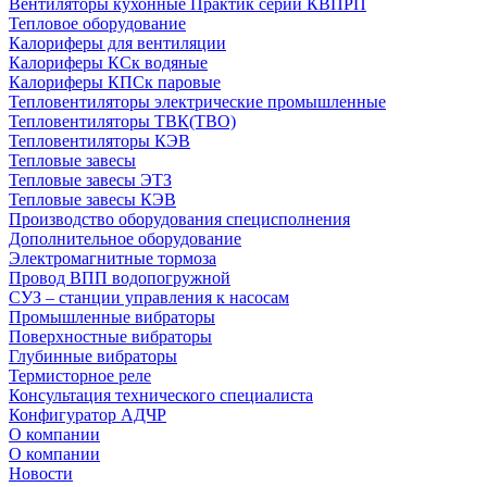
Вентиляторы кухонные Практик серии КВПРП
Тепловое оборудование
Калориферы для вентиляции
Калориферы КСк водяные
Калориферы КПСк паровые
Тепловентиляторы электрические промышленные
Тепловентиляторы ТВК(ТВО)
Тепловентиляторы КЭВ
Тепловые завесы
Тепловые завесы ЭТЗ
Тепловые завесы КЭВ
Производство оборудования специсполнения
Дополнительное оборудование
Электромагнитные тормоза
Провод ВПП водопогружной
СУЗ – станции управления к насосам
Промышленные вибраторы
Поверхностные вибраторы
Глубинные вибраторы
Термисторное реле
Консультация технического специалиста
Конфигуратор АДЧР
О компании
О компании
Новости