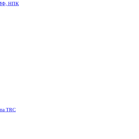
ЦМФ, НПК
ипа TRC