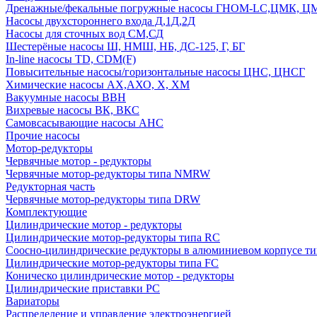
Дренажные/фекальные погружные насосы ГНОМ-LC,ЦМК, 
Насосы двухстороннего входа Д,1Д,2Д
Насосы для сточных вод СМ,СД
Шестерёные насосы Ш, НМШ, НБ, ДС-125, Г, БГ
In-line насосы TD, CDM(F)
Повысительные насосы/горизонтальные насосы ЦНС, ЦНСГ
Химические насосы АХ,АХО, Х, ХМ
Вакуумные насосы ВВН
Вихревые насосы ВК, ВКС
Самовсасывающие насосы АНС
Прочие насосы
Мотор-редукторы
Червячные мотор - редукторы
Червячные мотор-редукторы типа NMRW
Редукторная часть
Червячные мотор-редукторы типа DRW
Комплектующие
Цилиндрические мотор - редукторы
Цилиндрические мотор-редукторы типа RC
Соосно-цилиндрические редукторы в алюминиевом корпусе т
Цилиндрические мотор-редукторы типа FC
Коническо цилиндрические мотор - редукторы
Цилиндрические приставки PC
Вариаторы
Распределение и управление электроэнергией