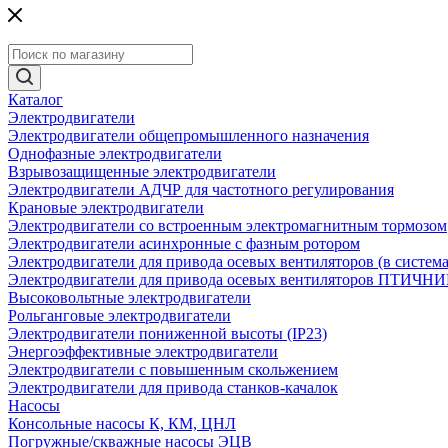
Каталог
Электродвигатели
Электродвигатели общепромышленного назначения
Однофазные электродвигатели
Взрывозащищенные электродвигатели
Электродвигатели АДЧР для частотного регулирования
Крановые электродвигатели
Электродвигатели со встроенным электромагнитным тормозом
Электродвигатели асинхронные с фазным ротором
Электродвигатели для привода осевых вентиляторов (в систем
Электродвигатели для привода осевых вентиляторов ПТИЧН
Высоковольтные электродвигатели
Рольганговые электродвигатели
Электродвигатели пониженной высоты (IP23)
Энергоэффективные электродвигатели
Электродвигатели с повышенным скольжением
Электродвигатели для привода станков-качалок
Насосы
Консольные насосы К, КМ, ЦНЛ
Погружные/скважные насосы ЭЦВ