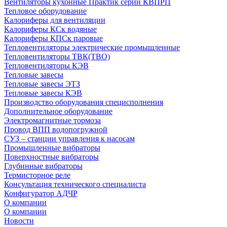
Вентиляторы кухонные Практик серии КВПРП
Тепловое оборудование
Калориферы для вентиляции
Калориферы КСк водяные
Калориферы КПСк паровые
Тепловентиляторы электрические промышленные
Тепловентиляторы ТВК(ТВО)
Тепловентиляторы КЭВ
Тепловые завесы
Тепловые завесы ЭТЗ
Тепловые завесы КЭВ
Производство оборудования специсполнения
Дополнительное оборудование
Электромагнитные тормоза
Провод ВПП водопогружной
СУЗ – станции управления к насосам
Промышленные вибраторы
Поверхностные вибраторы
Глубинные вибраторы
Термисторное реле
Консультация технического специалиста
Конфигуратор АДЧР
О компании
О компании
Новости