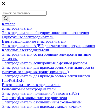
Каталог
Электродвигатели
Электродвигатели общепромышленного назначения
Однофазные электродвигатели
Взрывозащищенные электродвигатели
Электродвигатели АДЧР для частотного регулирования
Крановые электродвигатели
Электродвигатели со встроенным электромагнитным
тормозом
Электродвигатели асинхронные с фазным ротором
Электродвигатели для привода осевых вентиляторов (в
системах охлаждения трансформаторов)
Электродвигатели для привода осевых вентиляторов
ПТИЧНИКИ
Высоковольтные электродвигатели
Рольганговые электродвигатели
Электродвигатели пониженной высоты (IP23)
Энергоэффективные электродвигатели
Электродвигатели с повышенным скольжением
Электродвигатели для привода станков-качалок