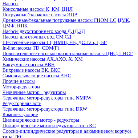
Насосы
Консольные насосы К, КМ, ЦНЛ
Погружные/скважные насосы ЭЦВ
Дренажные/фекальные погружные насосы ГНОМ-LC,ЦМК,
ЦМФ, НПК
Насосы двухстороннего входа Д,1Д,2Д
Насосы для сточных вод СМ,СД
Шестерёные насосы Ш, НМШ, НБ, ДС-125, Г, БГ
In-line насосы TD, CDM(F)
Повысительные насосы/горизонтальные насосы ЦНС, ЦНСГ
Химические насосы АХ,АХО, Х, ХМ
Вакуумные насосы ВВН
Вихревые насосы ВК, ВКС
Самовсасывающие насосы АНС
Прочие насосы
Мотор-редукторы
Червячные мотор - редукторы
Червячные мотор-редукторы типа NMRW
Редукторная часть
Червячные мотор-редукторы типа DRW
Комплектующие
Цилиндрические мотор - редукторы
Цилиндрические мотор-редукторы типа RC
Соосно-цилиндрические редукторы в алюминиевом корпусе
типа TRC