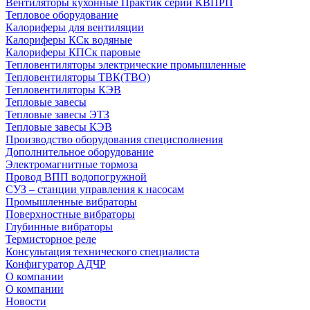
Вентиляторы кухонные Практик серии КВПРП
Тепловое оборудование
Калориферы для вентиляции
Калориферы КСк водяные
Калориферы КПСк паровые
Тепловентиляторы электрические промышленные
Тепловентиляторы ТВК(ТВО)
Тепловентиляторы КЭВ
Тепловые завесы
Тепловые завесы ЭТЗ
Тепловые завесы КЭВ
Производство оборудования специсполнения
Дополнительное оборудование
Электромагнитные тормоза
Провод ВПП водопогружной
СУЗ – станции управления к насосам
Промышленные вибраторы
Поверхностные вибраторы
Глубинные вибраторы
Термисторное реле
Консультация технического специалиста
Конфигуратор АДЧР
О компании
О компании
Новости