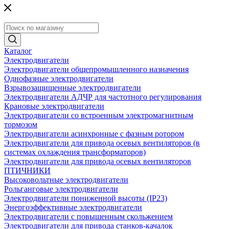
Каталог
Электродвигатели
Электродвигатели общепромышленного назначения
Однофазные электродвигатели
Взрывозащищенные электродвигатели
Электродвигатели АДЧР для частотного регулирования
Крановые электродвигатели
Электродвигатели со встроенным электромагнитным
тормозом
Электродвигатели асинхронные с фазным ротором
Электродвигатели для привода осевых вентиляторов (в
системах охлаждения трансформаторов)
Электродвигатели для привода осевых вентиляторов
ПТИЧНИКИ
Высоковольтные электродвигатели
Рольганговые электродвигатели
Электродвигатели пониженной высоты (IP23)
Энергоэффективные электродвигатели
Электродвигатели с повышенным скольжением
Электродвигатели для привода станков-качалок