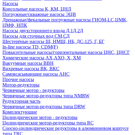
Насосы
Консольные насосы К, КМ, ЦНЛ
Погружные/скважные насосы ЭЦВ
Дренажные/фекальные погружные насосы ГНОМ-LC,ЦМК,
ЦМФ, НПК
Насосы двухстороннего входа Д,1Д,2Д
Насосы для сточных вод СМ,СД
Шестерёные насосы Ш, НМШ, НБ, ДС-125, Г, БГ
In-line насосы TD, CDM(F)
Повысительные насосы/горизонтальные насосы ЦНС, ЦНСГ
Химические насосы АХ,АХО, Х, ХМ
Вакуумные насосы ВВН
Вихревые насосы ВК, ВКС
Самовсасывающие насосы АНС
Прочие насосы
Мотор-редукторы
Червячные мотор - редукторы
Червячные мотор-редукторы типа NMRW
Редукторная часть
Червячные мотор-редукторы типа DRW
Комплектующие
Цилиндрические мотор - редукторы
Цилиндрические мотор-редукторы типа RC
Соосно-цилиндрические редукторы в алюминиевом корпусе
типа TRC