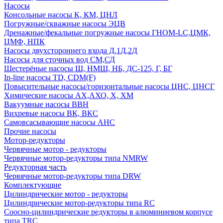
Насосы
Консольные насосы К, КМ, ЦНЛ
Погружные/скважные насосы ЭЦВ
Дренажные/фекальные погружные насосы ГНОМ-LC,ЦМК,
ЦМФ, НПК
Насосы двухстороннего входа Д,1Д,2Д
Насосы для сточных вод СМ,СД
Шестерёные насосы Ш, НМШ, НБ, ДС-125, Г, БГ
In-line насосы TD, CDM(F)
Повысительные насосы/горизонтальные насосы ЦНС, ЦНСГ
Химические насосы АХ,АХО, Х, ХМ
Вакуумные насосы ВВН
Вихревые насосы ВК, ВКС
Самовсасывающие насосы АНС
Прочие насосы
Мотор-редукторы
Червячные мотор - редукторы
Червячные мотор-редукторы типа NMRW
Редукторная часть
Червячные мотор-редукторы типа DRW
Комплектующие
Цилиндрические мотор - редукторы
Цилиндрические мотор-редукторы типа RC
Соосно-цилиндрические редукторы в алюминиевом корпусе
типа TRC