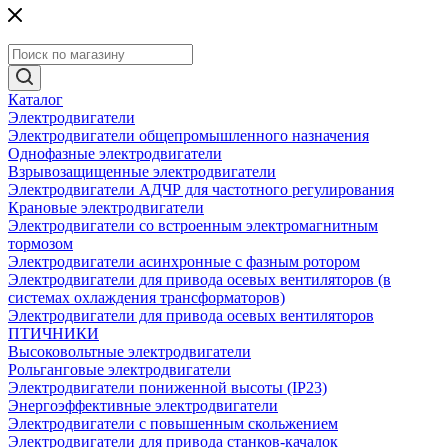
Каталог
Электродвигатели
Электродвигатели общепромышленного назначения
Однофазные электродвигатели
Взрывозащищенные электродвигатели
Электродвигатели АДЧР для частотного регулирования
Крановые электродвигатели
Электродвигатели со встроенным электромагнитным
тормозом
Электродвигатели асинхронные с фазным ротором
Электродвигатели для привода осевых вентиляторов (в
системах охлаждения трансформаторов)
Электродвигатели для привода осевых вентиляторов
ПТИЧНИКИ
Высоковольтные электродвигатели
Рольганговые электродвигатели
Электродвигатели пониженной высоты (IP23)
Энергоэффективные электродвигатели
Электродвигатели с повышенным скольжением
Электродвигатели для привода станков-качалок