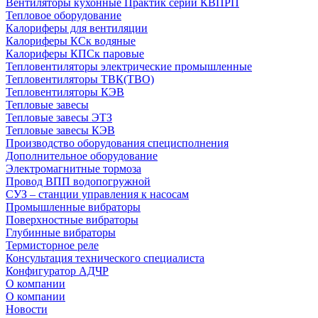
Вентиляторы кухонные Практик серии КВПРП
Тепловое оборудование
Калориферы для вентиляции
Калориферы КСк водяные
Калориферы КПСк паровые
Тепловентиляторы электрические промышленные
Тепловентиляторы ТВК(ТВО)
Тепловентиляторы КЭВ
Тепловые завесы
Тепловые завесы ЭТЗ
Тепловые завесы КЭВ
Производство оборудования специсполнения
Дополнительное оборудование
Электромагнитные тормоза
Провод ВПП водопогружной
СУЗ – станции управления к насосам
Промышленные вибраторы
Поверхностные вибраторы
Глубинные вибраторы
Термисторное реле
Консультация технического специалиста
Конфигуратор АДЧР
О компании
О компании
Новости