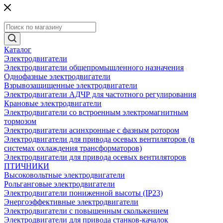
Каталог
Электродвигатели
Электродвигатели общепромышленного назначения
Однофазные электродвигатели
Взрывозащищенные электродвигатели
Электродвигатели АДЧР для частотного регулирования
Крановые электродвигатели
Электродвигатели со встроенным электромагнитным
тормозом
Электродвигатели асинхронные с фазным ротором
Электродвигатели для привода осевых вентиляторов (в
системах охлаждения трансформаторов)
Электродвигатели для привода осевых вентиляторов
ПТИЧНИКИ
Высоковольтные электродвигатели
Рольганговые электродвигатели
Электродвигатели пониженной высоты (IP23)
Энергоэффективные электродвигатели
Электродвигатели с повышенным скольжением
Электродвигатели для привода станков-качалок