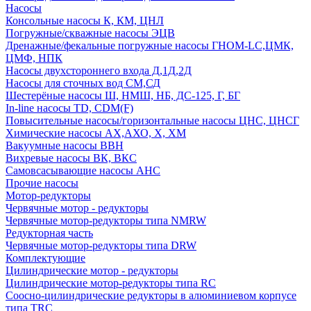
Насосы
Консольные насосы К, КМ, ЦНЛ
Погружные/скважные насосы ЭЦВ
Дренажные/фекальные погружные насосы ГНОМ-LC,ЦМК,
ЦМФ, НПК
Насосы двухстороннего входа Д,1Д,2Д
Насосы для сточных вод СМ,СД
Шестерёные насосы Ш, НМШ, НБ, ДС-125, Г, БГ
In-line насосы TD, CDM(F)
Повысительные насосы/горизонтальные насосы ЦНС, ЦНСГ
Химические насосы АХ,АХО, Х, ХМ
Вакуумные насосы ВВН
Вихревые насосы ВК, ВКС
Самовсасывающие насосы АНС
Прочие насосы
Мотор-редукторы
Червячные мотор - редукторы
Червячные мотор-редукторы типа NMRW
Редукторная часть
Червячные мотор-редукторы типа DRW
Комплектующие
Цилиндрические мотор - редукторы
Цилиндрические мотор-редукторы типа RC
Соосно-цилиндрические редукторы в алюминиевом корпусе
типа TRC