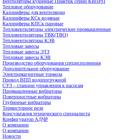
Вентиляторы кухонные Практик серии КВПРП
Тепловое оборудование
Калориферы для вентиляции
Калориферы КСк водяные
Калориферы КПСк паровые
Тепловентиляторы электрические промышленные
Тепловентиляторы ТВК(ТВО)
Тепловентиляторы КЭВ
Тепловые завесы
Тепловые завесы ЭТЗ
Тепловые завесы КЭВ
Производство оборудования специсполнения
Дополнительное оборудование
Электромагнитные тормоза
Провод ВПП водопогружной
СУЗ – станции управления к насосам
Промышленные вибраторы
Поверхностные вибраторы
Глубинные вибраторы
Термисторное реле
Консультация технического специалиста
Конфигуратор АДЧР
О компании
О компании
Новости