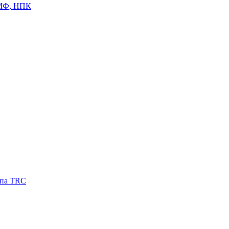
ЦМФ, НПК
ипа TRC