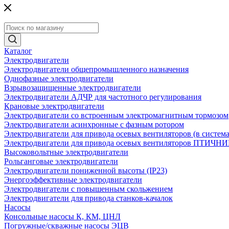
Каталог
Электродвигатели
Электродвигатели общепромышленного назначения
Однофазные электродвигатели
Взрывозащищенные электродвигатели
Электродвигатели АДЧР для частотного регулирования
Крановые электродвигатели
Электродвигатели со встроенным электромагнитным тормозом
Электродвигатели асинхронные с фазным ротором
Электродвигатели для привода осевых вентиляторов (в систем
Электродвигатели для привода осевых вентиляторов ПТИЧН
Высоковольтные электродвигатели
Рольганговые электродвигатели
Электродвигатели пониженной высоты (IP23)
Энергоэффективные электродвигатели
Электродвигатели с повышенным скольжением
Электродвигатели для привода станков-качалок
Насосы
Консольные насосы К, КМ, ЦНЛ
Погружные/скважные насосы ЭЦВ