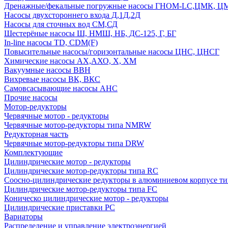
Дренажные/фекальные погружные насосы ГНОМ-LC,ЦМК, 
Насосы двухстороннего входа Д,1Д,2Д
Насосы для сточных вод СМ,СД
Шестерёные насосы Ш, НМШ, НБ, ДС-125, Г, БГ
In-line насосы TD, CDM(F)
Повысительные насосы/горизонтальные насосы ЦНС, ЦНСГ
Химические насосы АХ,АХО, Х, ХМ
Вакуумные насосы ВВН
Вихревые насосы ВК, ВКС
Самовсасывающие насосы АНС
Прочие насосы
Мотор-редукторы
Червячные мотор - редукторы
Червячные мотор-редукторы типа NMRW
Редукторная часть
Червячные мотор-редукторы типа DRW
Комплектующие
Цилиндрические мотор - редукторы
Цилиндрические мотор-редукторы типа RC
Соосно-цилиндрические редукторы в алюминиевом корпусе т
Цилиндрические мотор-редукторы типа FC
Коническо цилиндрические мотор - редукторы
Цилиндрические приставки PC
Вариаторы
Распределение и управление электроэнергией