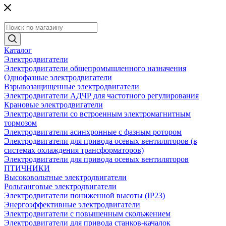
Каталог
Электродвигатели
Электродвигатели общепромышленного назначения
Однофазные электродвигатели
Взрывозащищенные электродвигатели
Электродвигатели АДЧР для частотного регулирования
Крановые электродвигатели
Электродвигатели со встроенным электромагнитным
тормозом
Электродвигатели асинхронные с фазным ротором
Электродвигатели для привода осевых вентиляторов (в
системах охлаждения трансформаторов)
Электродвигатели для привода осевых вентиляторов
ПТИЧНИКИ
Высоковольтные электродвигатели
Рольганговые электродвигатели
Электродвигатели пониженной высоты (IP23)
Энергоэффективные электродвигатели
Электродвигатели с повышенным скольжением
Электродвигатели для привода станков-качалок