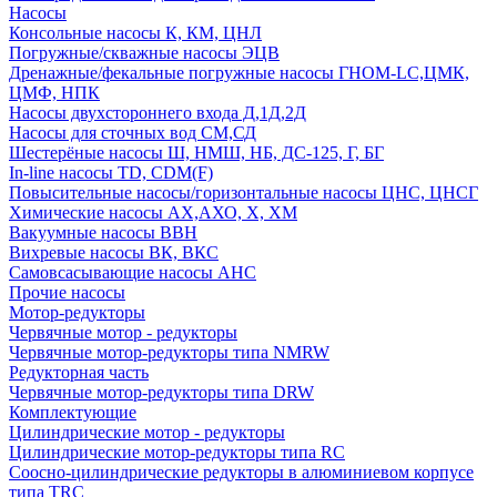
Насосы
Консольные насосы К, КМ, ЦНЛ
Погружные/скважные насосы ЭЦВ
Дренажные/фекальные погружные насосы ГНОМ-LC,ЦМК,
ЦМФ, НПК
Насосы двухстороннего входа Д,1Д,2Д
Насосы для сточных вод СМ,СД
Шестерёные насосы Ш, НМШ, НБ, ДС-125, Г, БГ
In-line насосы TD, CDM(F)
Повысительные насосы/горизонтальные насосы ЦНС, ЦНСГ
Химические насосы АХ,АХО, Х, ХМ
Вакуумные насосы ВВН
Вихревые насосы ВК, ВКС
Самовсасывающие насосы АНС
Прочие насосы
Мотор-редукторы
Червячные мотор - редукторы
Червячные мотор-редукторы типа NMRW
Редукторная часть
Червячные мотор-редукторы типа DRW
Комплектующие
Цилиндрические мотор - редукторы
Цилиндрические мотор-редукторы типа RC
Соосно-цилиндрические редукторы в алюминиевом корпусе
типа TRC