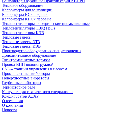
Вентиляторы кухонные Практик серии КВПРП
Тепловое оборудование
Калориферы для вентиляции
Калориферы КСк водяные
Калориферы КПСк паровые
Тепловентиляторы электрические промышленные
Тепловентиляторы ТВК(ТВО)
Тепловентиляторы КЭВ
Тепловые завесы
Тепловые завесы ЭТЗ
Тепловые завесы КЭВ
Производство оборудования специсполнения
Дополнительное оборудование
Электромагнитные тормоза
Провод ВПП водопогружной
СУЗ – станции управления к насосам
Промышленные вибраторы
Поверхностные вибраторы
Глубинные вибраторы
Термисторное реле
Консультация технического специалиста
Конфигуратор АДЧР
О компании
О компании
Новости