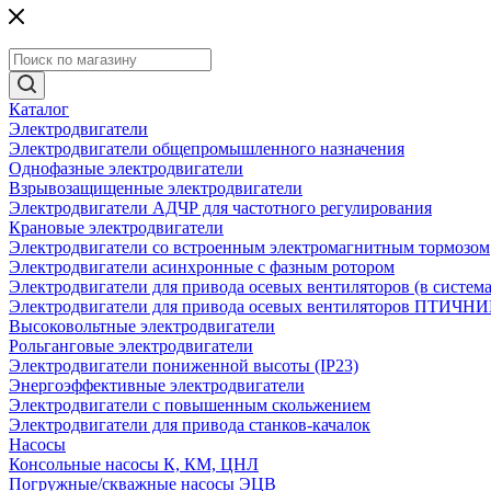
Каталог
Электродвигатели
Электродвигатели общепромышленного назначения
Однофазные электродвигатели
Взрывозащищенные электродвигатели
Электродвигатели АДЧР для частотного регулирования
Крановые электродвигатели
Электродвигатели со встроенным электромагнитным тормозом
Электродвигатели асинхронные с фазным ротором
Электродвигатели для привода осевых вентиляторов (в систем
Электродвигатели для привода осевых вентиляторов ПТИЧН
Высоковольтные электродвигатели
Рольганговые электродвигатели
Электродвигатели пониженной высоты (IP23)
Энергоэффективные электродвигатели
Электродвигатели с повышенным скольжением
Электродвигатели для привода станков-качалок
Насосы
Консольные насосы К, КМ, ЦНЛ
Погружные/скважные насосы ЭЦВ