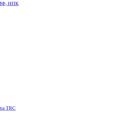
ЦМФ, НПК
ипа TRC