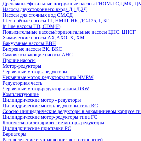
Дренажные/фекальные погружные насосы ГНОМ-LC,ЦМК, 
Насосы двухстороннего входа Д,1Д,2Д
Насосы для сточных вод СМ,СД
Шестерёные насосы Ш, НМШ, НБ, ДС-125, Г, БГ
In-line насосы TD, CDM(F)
Повысительные насосы/горизонтальные насосы ЦНС, ЦНСГ
Химические насосы АХ,АХО, Х, ХМ
Вакуумные насосы ВВН
Вихревые насосы ВК, ВКС
Самовсасывающие насосы АНС
Прочие насосы
Мотор-редукторы
Червячные мотор - редукторы
Червячные мотор-редукторы типа NMRW
Редукторная часть
Червячные мотор-редукторы типа DRW
Комплектующие
Цилиндрические мотор - редукторы
Цилиндрические мотор-редукторы типа RC
Соосно-цилиндрические редукторы в алюминиевом корпусе т
Цилиндрические мотор-редукторы типа FC
Коническо цилиндрические мотор - редукторы
Цилиндрические приставки PC
Вариаторы
Распределение и управление электроэнергией