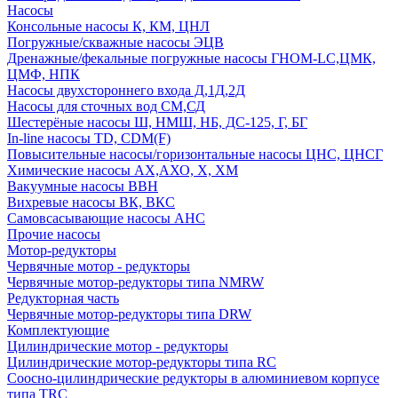
Насосы
Консольные насосы К, КМ, ЦНЛ
Погружные/скважные насосы ЭЦВ
Дренажные/фекальные погружные насосы ГНОМ-LC,ЦМК,
ЦМФ, НПК
Насосы двухстороннего входа Д,1Д,2Д
Насосы для сточных вод СМ,СД
Шестерёные насосы Ш, НМШ, НБ, ДС-125, Г, БГ
In-line насосы TD, CDM(F)
Повысительные насосы/горизонтальные насосы ЦНС, ЦНСГ
Химические насосы АХ,АХО, Х, ХМ
Вакуумные насосы ВВН
Вихревые насосы ВК, ВКС
Самовсасывающие насосы АНС
Прочие насосы
Мотор-редукторы
Червячные мотор - редукторы
Червячные мотор-редукторы типа NMRW
Редукторная часть
Червячные мотор-редукторы типа DRW
Комплектующие
Цилиндрические мотор - редукторы
Цилиндрические мотор-редукторы типа RC
Соосно-цилиндрические редукторы в алюминиевом корпусе
типа TRC