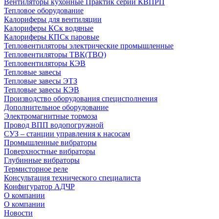
Вентиляторы кухонные Практик серии КВПРП
Тепловое оборудование
Калориферы для вентиляции
Калориферы КСк водяные
Калориферы КПСк паровые
Тепловентиляторы электрические промышленные
Тепловентиляторы ТВК(ТВО)
Тепловентиляторы КЭВ
Тепловые завесы
Тепловые завесы ЭТЗ
Тепловые завесы КЭВ
Производство оборудования специсполнения
Дополнительное оборудование
Электромагнитные тормоза
Провод ВПП водопогружной
СУЗ – станции управления к насосам
Промышленные вибраторы
Поверхностные вибраторы
Глубинные вибраторы
Термисторное реле
Консультация технического специалиста
Конфигуратор АДЧР
О компании
О компании
Новости