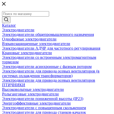
Каталог
Электродвигатели
Электродвигатели общепромышленного назначения
Однофазные электродвигатели
Взрывозащищенные электродвигатели
Электродвигатели АДЧР для частотного регулирования
Крановые электродвигатели
Электродвигатели со встроенным электромагнитным
тормозом
Электродвигатели асинхронные с фазным ротором
Электродвигатели для привода осевых вентиляторов (в
системах охлаждения трансформаторов)
Электродвигатели для привода осевых вентиляторов
ПТИЧНИКИ
Высоковольтные электродвигатели
Рольганговые электродвигатели
Электродвигатели пониженной высоты (IP23)
Энергоэффективные электродвигатели
Электродвигатели с повышенным скольжением
Электродвигатели для привода станков-качалок