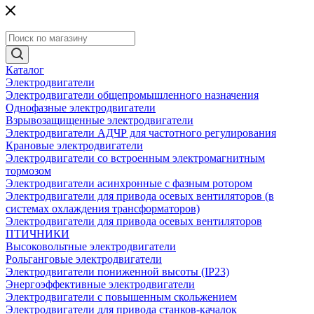
Каталог
Электродвигатели
Электродвигатели общепромышленного назначения
Однофазные электродвигатели
Взрывозащищенные электродвигатели
Электродвигатели АДЧР для частотного регулирования
Крановые электродвигатели
Электродвигатели со встроенным электромагнитным
тормозом
Электродвигатели асинхронные с фазным ротором
Электродвигатели для привода осевых вентиляторов (в
системах охлаждения трансформаторов)
Электродвигатели для привода осевых вентиляторов
ПТИЧНИКИ
Высоковольтные электродвигатели
Рольганговые электродвигатели
Электродвигатели пониженной высоты (IP23)
Энергоэффективные электродвигатели
Электродвигатели с повышенным скольжением
Электродвигатели для привода станков-качалок