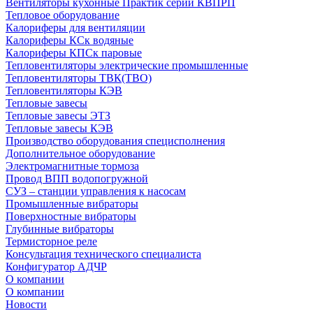
Вентиляторы кухонные Практик серии КВПРП
Тепловое оборудование
Калориферы для вентиляции
Калориферы КСк водяные
Калориферы КПСк паровые
Тепловентиляторы электрические промышленные
Тепловентиляторы ТВК(ТВО)
Тепловентиляторы КЭВ
Тепловые завесы
Тепловые завесы ЭТЗ
Тепловые завесы КЭВ
Производство оборудования специсполнения
Дополнительное оборудование
Электромагнитные тормоза
Провод ВПП водопогружной
СУЗ – станции управления к насосам
Промышленные вибраторы
Поверхностные вибраторы
Глубинные вибраторы
Термисторное реле
Консультация технического специалиста
Конфигуратор АДЧР
О компании
О компании
Новости