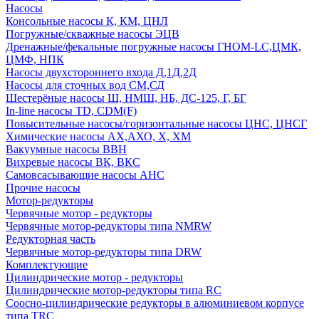
Насосы
Консольные насосы К, КМ, ЦНЛ
Погружные/скважные насосы ЭЦВ
Дренажные/фекальные погружные насосы ГНОМ-LC,ЦМК,
ЦМФ, НПК
Насосы двухстороннего входа Д,1Д,2Д
Насосы для сточных вод СМ,СД
Шестерёные насосы Ш, НМШ, НБ, ДС-125, Г, БГ
In-line насосы TD, CDM(F)
Повысительные насосы/горизонтальные насосы ЦНС, ЦНСГ
Химические насосы АХ,АХО, Х, ХМ
Вакуумные насосы ВВН
Вихревые насосы ВК, ВКС
Самовсасывающие насосы АНС
Прочие насосы
Мотор-редукторы
Червячные мотор - редукторы
Червячные мотор-редукторы типа NMRW
Редукторная часть
Червячные мотор-редукторы типа DRW
Комплектующие
Цилиндрические мотор - редукторы
Цилиндрические мотор-редукторы типа RC
Соосно-цилиндрические редукторы в алюминиевом корпусе
типа TRC