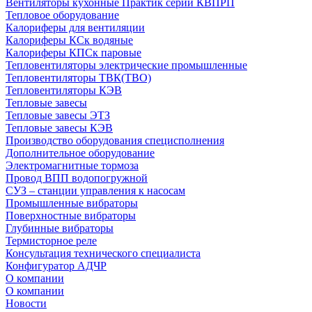
Вентиляторы кухонные Практик серии КВПРП
Тепловое оборудование
Калориферы для вентиляции
Калориферы КСк водяные
Калориферы КПСк паровые
Тепловентиляторы электрические промышленные
Тепловентиляторы ТВК(ТВО)
Тепловентиляторы КЭВ
Тепловые завесы
Тепловые завесы ЭТЗ
Тепловые завесы КЭВ
Производство оборудования специсполнения
Дополнительное оборудование
Электромагнитные тормоза
Провод ВПП водопогружной
СУЗ – станции управления к насосам
Промышленные вибраторы
Поверхностные вибраторы
Глубинные вибраторы
Термисторное реле
Консультация технического специалиста
Конфигуратор АДЧР
О компании
О компании
Новости