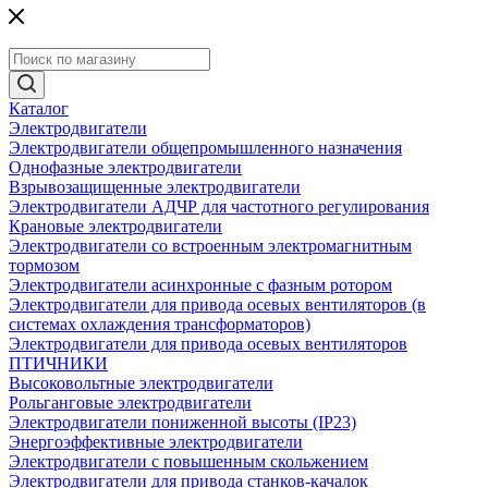
Каталог
Электродвигатели
Электродвигатели общепромышленного назначения
Однофазные электродвигатели
Взрывозащищенные электродвигатели
Электродвигатели АДЧР для частотного регулирования
Крановые электродвигатели
Электродвигатели со встроенным электромагнитным
тормозом
Электродвигатели асинхронные с фазным ротором
Электродвигатели для привода осевых вентиляторов (в
системах охлаждения трансформаторов)
Электродвигатели для привода осевых вентиляторов
ПТИЧНИКИ
Высоковольтные электродвигатели
Рольганговые электродвигатели
Электродвигатели пониженной высоты (IP23)
Энергоэффективные электродвигатели
Электродвигатели с повышенным скольжением
Электродвигатели для привода станков-качалок