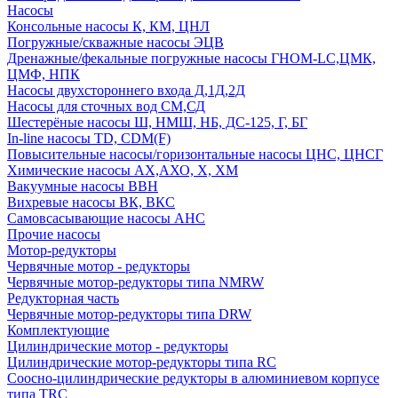
Насосы
Консольные насосы К, КМ, ЦНЛ
Погружные/скважные насосы ЭЦВ
Дренажные/фекальные погружные насосы ГНОМ-LC,ЦМК,
ЦМФ, НПК
Насосы двухстороннего входа Д,1Д,2Д
Насосы для сточных вод СМ,СД
Шестерёные насосы Ш, НМШ, НБ, ДС-125, Г, БГ
In-line насосы TD, CDM(F)
Повысительные насосы/горизонтальные насосы ЦНС, ЦНСГ
Химические насосы АХ,АХО, Х, ХМ
Вакуумные насосы ВВН
Вихревые насосы ВК, ВКС
Самовсасывающие насосы АНС
Прочие насосы
Мотор-редукторы
Червячные мотор - редукторы
Червячные мотор-редукторы типа NMRW
Редукторная часть
Червячные мотор-редукторы типа DRW
Комплектующие
Цилиндрические мотор - редукторы
Цилиндрические мотор-редукторы типа RC
Соосно-цилиндрические редукторы в алюминиевом корпусе
типа TRC